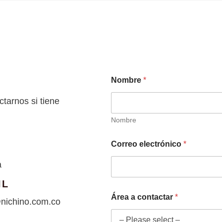
Nombre
*
tarnos si tiene
Nombre
Correo electrónico
*
a
IL
C
Área a contactar
*
o
nichino.com.co
r
r