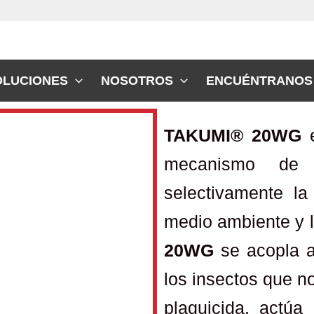
OLUCIONES
NOSOTROS
ENCUÉNTRANOS
TAKUMI® 20WG
e
mecanismo de a
selectivamente l
medio ambiente y 
20WG
se acopla a
los insectos que no
plaguicida, actú