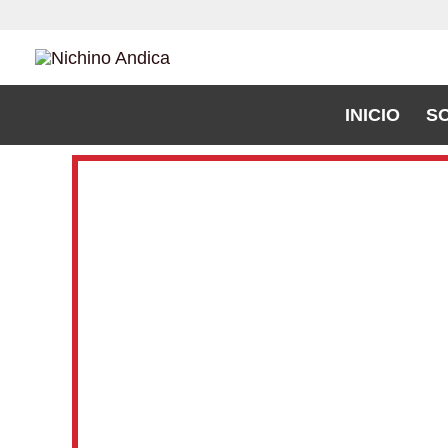
Ir
al
contenido
INICIO
S