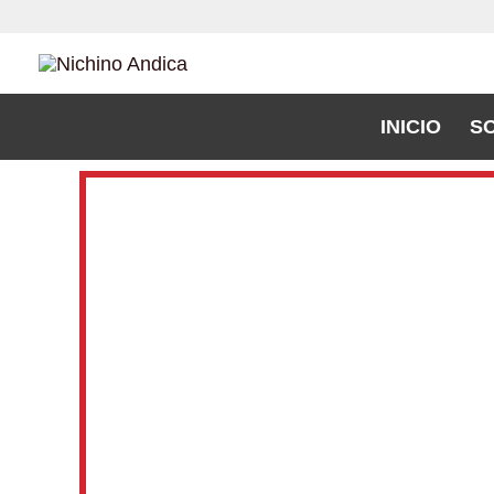
Ir
al
contenido
INICIO
S