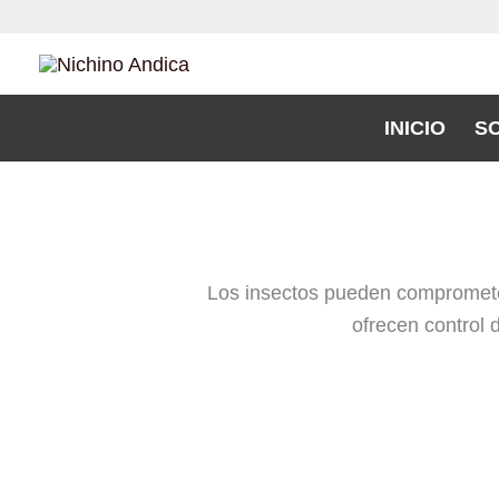
Ir
al
contenido
INICIO
S
Los insectos pueden comprometer 
ofrecen control